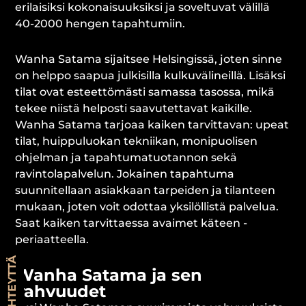
erilaisiksi kokonaisuuksiksi ja soveltuvat välillä
40-2000 hengen tapahtumiin.
Wanha Satama sijaitsee Helsingissä, joten sinne
on helppo saapua julkisilla kulkuvälineillä. Lisäksi
tilat ovat esteettömästi samassa tasossa, mikä
tekee niistä helposti saavutettavat kaikille.
Wanha Satama tarjoaa kaiken tarvittavan: upeat
tilat, huippuluokan tekniikan, monipuolisen
ohjelman ja tapahtumatuotannon sekä
ravintolapalvelun. Jokainen tapahtuma
suunnitellaan asiakkaan tarpeiden ja tilanteen
mukaan, joten voit odottaa yksilöllistä palvelua.
Saat kaiken tarvittaessa avaimet käteen -
periaatteella.
OTA YHTEYTTÄ
Wanha Satama ja sen
vahvuudet