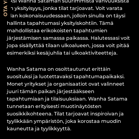
Yksi Wanha Sataman suurimmista vahvuuksista
on yksityisyys, jonka tilat tarjoavat. Voit varata
tilan kokonaisuudessaan, jolloin sinulla on täysi
hallinta tapahtumasi yksityiskohtiin. Tämä
mahdollistaa erikokoisten tapahtumien
järjestämisen samassa paikassa. Halutessasi voit
jopa sisällyttää tilaan ulkoalueen, jossa voit pitää
esimerkiksi kesäjuhlia tai ulkoaktiviteetteja.
Wanha Satama on osoittautunut erittäin
suosituksi ja luotettavaksi tapahtumapaikaksi.
Monet yritykset ja organisaatiot ovat valinneet
juuri tämän paikan järjestääkseen
tapahtumiaan ja tilaisuuksiaan. Wanha Satama
tunnetaan erityisesti muotinäytösten
suosikkikohteena. Tilat tarjoavat inspiroivan ja
tyylikkään ympäristön, joka korostaa muodin
kauneutta ja tyylikkyyttä.