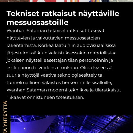
Tekniset ratkaisut näyttäville
messuosastoille
Wanhan Sataman tekniset ratkaisut tukevat
näyttävien ja vaikuttavien messuosastojen
rakentamista. Korkea laatu niin audiovisuaalisissa
järjestelmissä kuin valaistuksessakin mahdollistaa
jokaisen näytteilleasettajan tilan personoinnin ja
esillepanon toiveidensa mukaan. Olipa kyseessä
suuria näyttöjä vaativa teknologiaesittely tai
tunnelmallinen valaistus herkemmille sisällöille,
Wanhan Sataman moderni tekniikka ja tilaratkaisut
takaavat onnistuneen toteutuksen.
OTA YHTEYTTÄ