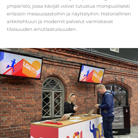
ympäristö, jossa kävijät voivat tutustua monipuolisesti
erilaisiin messuosastoihin ja näyttelyihin. Historiallinen
arkkitehtuuri ja modernit palvelut varmistavat
tilaisuuden ainutlaatuisuuden.