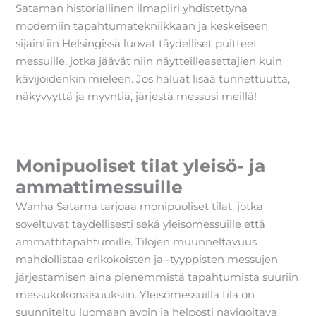
Sataman historiallinen ilmapiiri yhdistettynä
moderniin tapahtumatekniikkaan ja keskeiseen
sijaintiin Helsingissä luovat täydelliset puitteet
messuille, jotka jäävät niin näytteilleasettajien kuin
kävijöidenkin mieleen. Jos haluat lisää tunnettuutta,
näkyvyyttä ja myyntiä, järjestä messusi meillä!
Monipuoliset tilat yleisö- ja
ammattimessuille
Wanha Satama tarjoaa monipuoliset tilat, jotka
soveltuvat täydellisesti sekä yleisömessuille että
ammattitapahtumille. Tilojen muunneltavuus
mahdollistaa erikokoisten ja -tyyppisten messujen
järjestämisen aina pienemmistä tapahtumista suuriin
messukokonaisuuksiin. Yleisömessuilla tila on
suunniteltu luomaan avoin ja helposti navigoitava