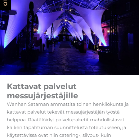
Kattavat palvelut
messujärjestäjille
Wanhan Sataman ammattitaitoinen henkilökunta ja
kattavat palvelut tekevät messujärjestäjän työstä
helppoa. Räätälöidyt palvelupaketit mahdollistavat
kaiken tapahtuman suunnittelusta toteutukseen, ja
käytettävissä ovat niin catering-, siivous- kuin