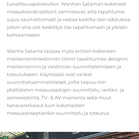
turvallisuuspalvelutkin. Wanhan Sataman kokeneet
messukoordinaattorit varmistavat, että tapahtuma
sujuu saumattomasti ja vastaa kaikilta osin odotuksia,
jolloin sinä voit keskittyä itse tapahtumaan ja yleisön
kohtaamiseen.
Wanha Satama tarjoaa myös erittäin kokeneen
markkinointiviestinnän tiimin tapahtumasi designin,
markkinoinnin ja viestinnän suunnittelemiseen ja
toteutukseen. Käytössäsi ovat vankat
suunnitteluammattilaiset, joilta taipuu niin
yksittäisten messuosastojen suunnittelu, verkko- ja
someviestintä, TV- & AV-mainonta sekä muut
kanavaratkaisut kuin kokonaisten
messukonseptienkin suunnittelu ja toteutus.