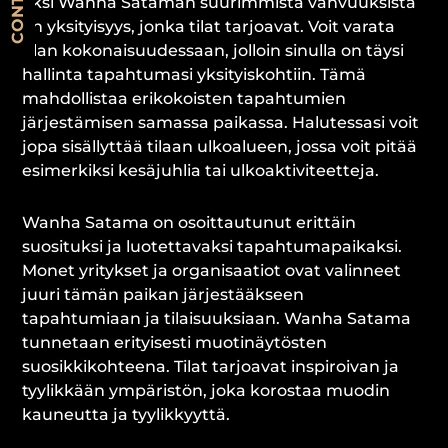
Yksi Wanha Sataman suurimmista vahvuuksista
on yksityisyys, jonka tilat tarjoavat. Voit varata
tilan kokonaisuudessaan, jolloin sinulla on täysi
hallinta tapahtumasi yksityiskohtiin. Tämä
mahdollistaa erikokoisten tapahtumien
järjestämisen samassa paikassa. Halutessasi voit
jopa sisällyttää tilaan ulkoalueen, jossa voit pitää
esimerkiksi kesäjuhlia tai ulkoaktiviteetteja.
Wanha Satama on osoittautunut erittäin
suosituksi ja luotettavaksi tapahtumapaikaksi.
Monet yritykset ja organisaatiot ovat valinneet
juuri tämän paikan järjestääkseen
tapahtumiaan ja tilaisuuksiaan. Wanha Satama
tunnetaan erityisesti muotinäytösten
suosikkikohteena. Tilat tarjoavat inspiroivan ja
tyylikkään ympäristön, joka korostaa muodin
kauneutta ja tyylikkyyttä.