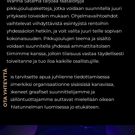
Wanha Satama tarjoaa räätälöityjä
pikkujoulupaketteja, jotka voidaan suunnitella juuri
yrityksesi toiveiden mukaan. Ohjelmavaihtoehdot
vaihtelevat viihdyttävistä esiintyjistä rentoihin
yhdessäolon hetkiin, ja voit valita juuri teille sopivan
kokonaisuuden. Pikkujoulujen teema ja sisältö
voidaan suunnitella yhdessä ammattitaitoisen
tiimimme kanssa, jolloin tilaisuus vastaa täydellisesti
toiveitanne ja tuo iloa kaikille osallistujille.
OTA YHTEYTTÄ
Jos tarvitsette apua juhlienne tiedottamisessa
esimerkiksi organisaationne sisäisissä kanavissa,
kokeneet graafiset suunnittelijamme ja
sisällöntuottajamme auttavat mielellään oikean
juhlatunnelman luomisessa jo etukäteen.