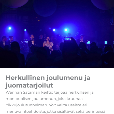
Herkullinen joulumenu ja
juomatarjoilut
Wanhan Sataman keittiö tarjoaa herkullisen ja
monipuolisen joulumenun, joka kruunaa
pikkujoulutunnelman. Voit valita useista eri
menuvaihtoehdoista, jotka sisältävät sekä perinteisiä