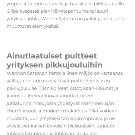
ympäristön rentouttaville ja hauskoille pikkujouluille.
Olipa kyseessä pieni tiimitapahtuma tai suuri
yrityksen juhla, Wanha Satama on paikka, jossa juhlat
muuttuvat elämyksiksi.
Ainutlaatuiset puitteet
yrityksen pikkujouluihin
Wanhan Sataman historiallinen miljöö on vertaansa
vailla, ja se tarjoaa näyttävät puitteet yrityksen
pikkujouluille. Tilan korkeat katot, kaari-ikkunat ja
kauniit tiiliseinät luovat ainutlaatuisen
juhlatunnelman, jossa yhdistyvät menneen ajan
charmikkuus ja moderni mukavuus. Tilat voidaan
muokata juuri yrityksesi tarpeisiin sopiviksi, ja ne
soveltuvat kaiken kokoisiin tilaisuuksiin, tarjoten
juhlaasi lämpimän ja juhlavan ilmapiirin.