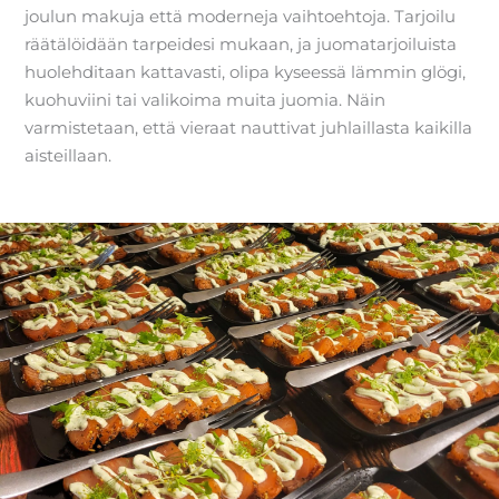
joulun makuja että moderneja vaihtoehtoja. Tarjoilu
räätälöidään tarpeidesi mukaan, ja juomatarjoiluista
huolehditaan kattavasti, olipa kyseessä lämmin glögi,
kuohuviini tai valikoima muita juomia. Näin
varmistetaan, että vieraat nauttivat juhlaillasta kaikilla
aisteillaan.