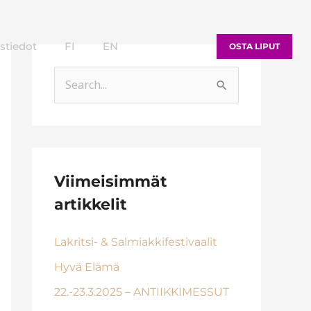
stiedot
FI
EN
OSTA LIPUT
S
e
a
r
c
Viimeisimmät
h
artikkelit
f
Lakritsi- & Salmiakkifestivaalit
o
r
Hyvä Elämä
:
22.-23.3.2025 – ANTIIKKIMESSUT