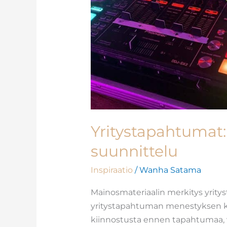
Yritystapahtumat
suunnittelu
Inspiraatio
/
Wanha Satama
Mainosmateriaalin merkitys yrity
yritystapahtuman menestyksen ku
kiinnostusta ennen tapahtumaa,