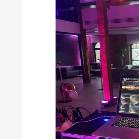
Ideoita
verkostoitumiseen
ja
viihtymiseen