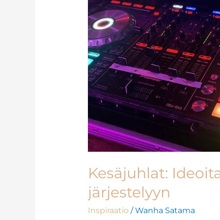
Kesäjuhlat: Ideoita
järjestelyyn
Inspiraatio
/
Wanha Satama