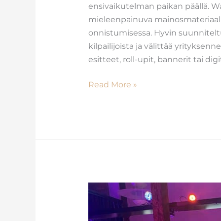
ensivaikutelman paikan päällä. 
mieleenpainuva mainosmateriaali 
onnistumisessa. Hyvin suunnitel
kilpailijoista ja välittää yrityksen
esitteet, roll-upit, bannerit tai dig
Read More »
Kesäjuhlat:
Ideoita
ja