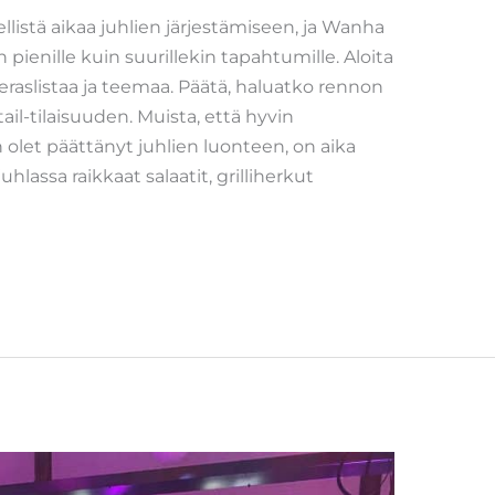
listä aikaa juhlien järjestämiseen, ja Wanha
 pienille kuin suurillekin tapahtumille. Aloita
eraslistaa ja teemaa. Päätä, haluatko rennon
tail-tilaisuuden. Muista, että hyvin
 olet päättänyt juhlien luonteen, on aika
uhlassa raikkaat salaatit, grilliherkut