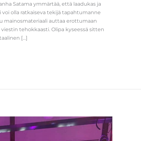
Wanha Satama ymmärtää, että laadukas ja
voi olla ratkaiseva tekijä tapahtumanne
tu mainosmateriaali auttaa erottumaan
ne viestin tehokkaasti. Olipa kyseessä sitten
itaalinen […]