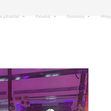
 juhlatilat
Palvelut
Ravintola
Yhtey