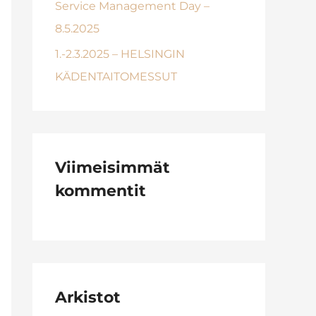
Service Management Day –
8.5.2025
1.-2.3.2025 – HELSINGIN
KÄDENTAITOMESSUT
Viimeisimmät
kommentit
Arkistot