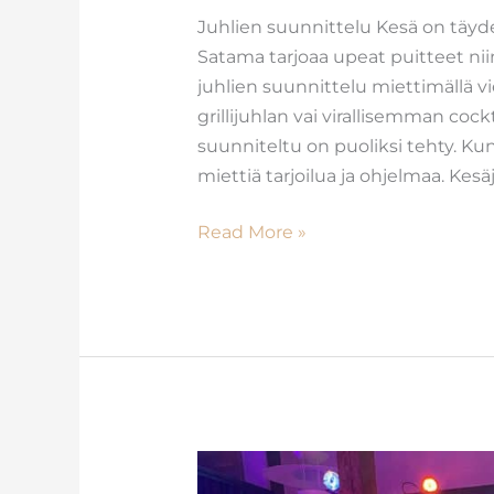
Juhlien suunnittelu Kesä on täydel
Satama tarjoaa upeat puitteet niin
juhlien suunnittelu miettimällä vi
grillijuhlan vai virallisemman cock
suunniteltu on puoliksi tehty. Kun
miettiä tarjoilua ja ohjelmaa. Kesäj
Read More »
Yritystapahtumat: