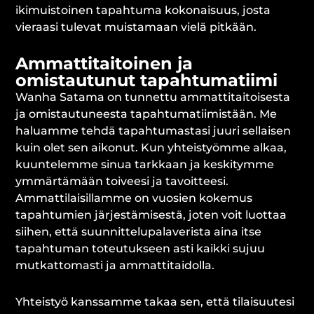
ikimuistoinen tapahtuma kokonaisuus, josta
vieraasi tulevat muistamaan vielä pitkään.
Ammattitaitoinen ja
omistautunut tapahtumatiimi
Wanha Satama on tunnettu ammattitaitoisesta
ja omistautuneesta tapahtumatiimistään. Me
haluamme tehdä tapahtumastasi juuri sellaisen
kuin olet sen aikonut. Kun yhteistyömme alkaa,
kuuntelemme sinua tarkkaan ja keskitymme
ymmärtämään toiveesi ja tavoitteesi.
Ammattilaisillamme on vuosien kokemus
tapahtumien järjestämisestä, joten voit luottaa
siihen, että suunnittelupalaverista aina itse
tapahtuman toteutukseen asti kaikki sujuu
mutkattomasti ja ammattitaidolla.
Yhteistyö kanssamme takaa sen, että tilaisuutesi