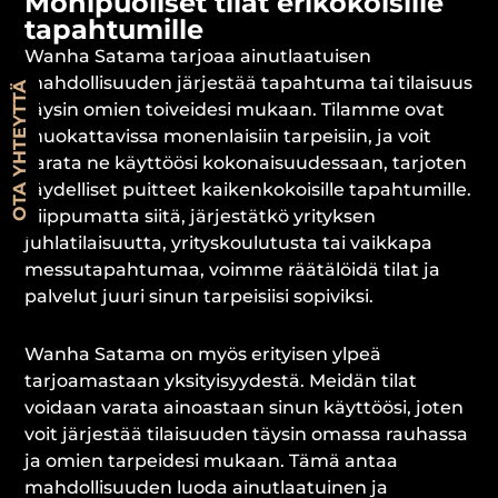
Monipuoliset tilat erikokoisille
tapahtumille
Wanha Satama tarjoaa ainutlaatuisen
mahdollisuuden järjestää tapahtuma tai tilaisuus
OTA YHTEYTTÄ
täysin omien toiveidesi mukaan. Tilamme ovat
muokattavissa monenlaisiin tarpeisiin, ja voit
varata ne käyttöösi kokonaisuudessaan, tarjoten
täydelliset puitteet kaikenkokoisille tapahtumille.
Riippumatta siitä, järjestätkö yrityksen
juhlatilaisuutta, yrityskoulutusta tai vaikkapa
messutapahtumaa, voimme räätälöidä tilat ja
palvelut juuri sinun tarpeisiisi sopiviksi.
Wanha Satama on myös erityisen ylpeä
tarjoamastaan yksityisyydestä. Meidän tilat
voidaan varata ainoastaan sinun käyttöösi, joten
voit järjestää tilaisuuden täysin omassa rauhassa
ja omien tarpeidesi mukaan. Tämä antaa
mahdollisuuden luoda ainutlaatuinen ja