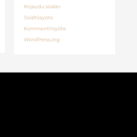
Kirjaudu sisään
Sisältösyöte
Kommenttisyöte
WordPress.org