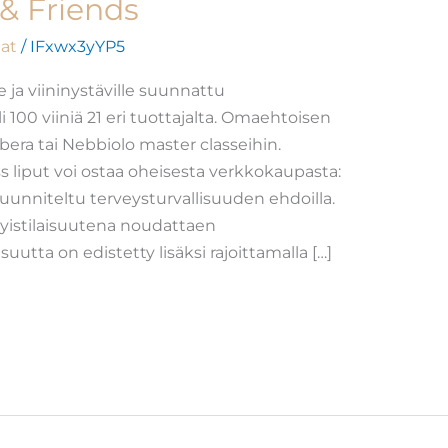
 & Friends
at
/
IFxwx3yYP5
e ja viininystäville suunnattu
i 100 viiniä 21 eri tuottajalta. Omaehtoisen
rbera tai Nebbiolo master classeihin.
s liput voi ostaa oheisesta verkkokaupasta:
uunniteltu terveysturvallisuuden ehdoilla.
ityistilaisuutena noudattaen
isuutta on edistetty lisäksi rajoittamalla […]