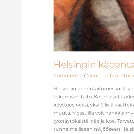
Helsingin kädent
Kommentoi
/
Menneet tapahtum
Helsingin Kädentaitomessuilla yhd
tekemisen taito. Kotimaiset kädent
käyttöesineitä, yksilöllisiä vaatteita
muuta. Messuilla voit hankkia myös
työnäytöksistä, näe ja koe. Terv
tunnelmalliseen miljööseen Helsin