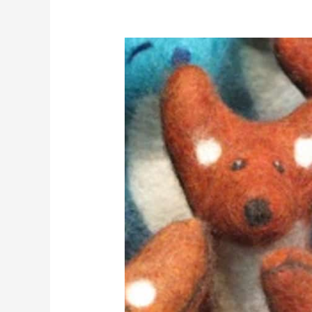
Helsingin
kädentaitomessut