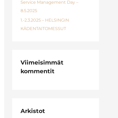
Service Management Day –
8.5.2025
1.-2.3.2025 – HELSINGIN
KÄDENTAITOMESSUT
Viimeisimmät
kommentit
Arkistot