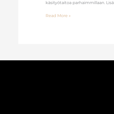
käsityötaitoa parhaimmillaan. Lis
Read More »