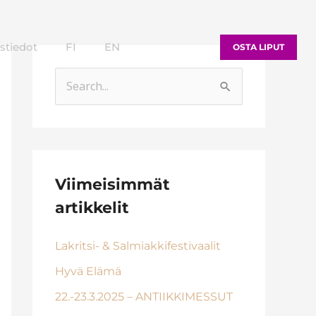
stiedot
FI
EN
OSTA LIPUT
S
e
a
r
c
Viimeisimmät
h
artikkelit
f
Lakritsi- & Salmiakkifestivaalit
o
r
Hyvä Elämä
:
22.-23.3.2025 – ANTIIKKIMESSUT