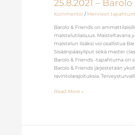
25.8.2021 – Barolo
Kommentoi
/
Menneet tapahtum
Barolo & Friends on ammattilaisill
maistelutilaisuus. Maisteltavana yl
maistelun lisäksi voi osallistua Ba
Sisäänpääsyliput sekä master clas
Barolo & Friends -tapahtuma on s
Barolo & Friends järjestetään yks
ravintolarajoituksia. Terveysturvall
Read More »