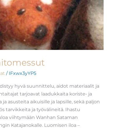
aitomessut
at
/
IFxwx3yYP5
istyy hyvä suunnittelu, aidot materiaalit ja
aitajat tarjoavat laadukkaita koriste- ja
 ja asusteita aikuisille ja lapsille, sekä paljon
 tarvikkeita ja työvälineitä. Ihastu
etuloa viihtymään Wanhan Sataman
gin Katajanokalle. Luomisen iloa –