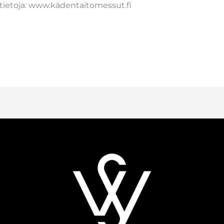
ätietoja: www.kädentaitomessut.fi