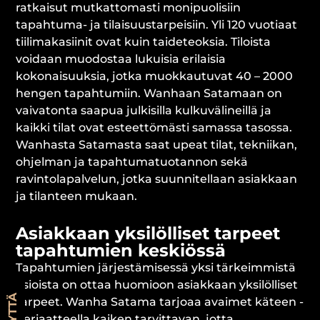
ratkaisut mutkattomasti monipuolisiin
tapahtuma- ja tilaisuustarpeisiin. Yli 120 vuotiaat
tiilimakasiinit ovat kuin taideteoksia. Tiloista
voidaan muodostaa lukuisia erilaisia
kokonaisuuksia, jotka muokkautuvat 40 – 2000
hengen tapahtumiin. Wanhaan Satamaan on
vaivatonta saapua julkisilla kulkuvälineillä ja
kaikki tilat ovat esteettömästi samassa tasossa.
Wanhasta Satamasta saat upeat tilat, tekniikan,
ohjelman ja tapahtumatuotannon sekä
ravintolapalvelun, jotka suunnitellaan asiakkaan
ja tilanteen mukaan.
Asiakkaan yksilölliset tarpeet
tapahtumien keskiössä
Tapahtumien järjestämisessä yksi tärkeimmistä
asioista on ottaa huomioon asiakkaan yksilölliset
tarpeet. Wanha Satama tarjoaa avaimet käteen -
periaatteella kaiken tarvittavan, jotta