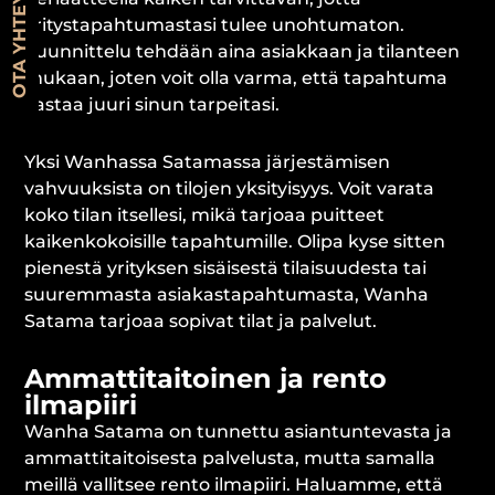
OTA YHTEYTTÄ
yritystapahtumastasi tulee unohtumaton.
Suunnittelu tehdään aina asiakkaan ja tilanteen
mukaan, joten voit olla varma, että tapahtuma
vastaa juuri sinun tarpeitasi.
Yksi Wanhassa Satamassa järjestämisen
vahvuuksista on tilojen yksityisyys. Voit varata
koko tilan itsellesi, mikä tarjoaa puitteet
kaikenkokoisille tapahtumille. Olipa kyse sitten
pienestä yrityksen sisäisestä tilaisuudesta tai
suuremmasta asiakastapahtumasta, Wanha
Satama tarjoaa sopivat tilat ja palvelut.
Ammattitaitoinen ja rento
ilmapiiri
Wanha Satama on tunnettu asiantuntevasta ja
ammattitaitoisesta palvelusta, mutta samalla
meillä vallitsee rento ilmapiiri. Haluamme, että