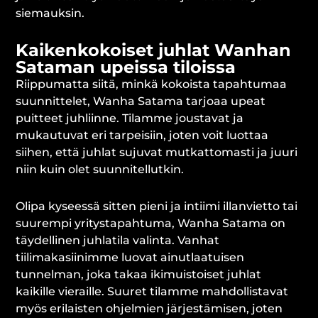
siemauksin.
Kaikenkokoiset juhlat Wanhan
Sataman upeissa tiloissa
Riippumatta siitä, minkä kokoista tapahtumaa
suunnittelet, Wanha Satama tarjoaa upeat
puitteet juhliinne. Tilamme joustavat ja
mukautuvat eri tarpeisiin, joten voit luottaa
siihen, että juhlat sujuvat mutkattomasti ja juuri
niin kuin olet suunnitellutkin.
Olipa kyseessä sitten pieni ja intiimi illanvietto tai
suurempi yritystapahtuma, Wanha Satama on
täydellinen juhlatila valinta. Vanhat
tiilimakasiinimme luovat ainutlaatuisen
tunnelman, joka takaa ikimuistoiset juhlat
kaikille vieraille. Suuret tilamme mahdollistavat
myös erilaisten ohjelmien järjestämisen, joten