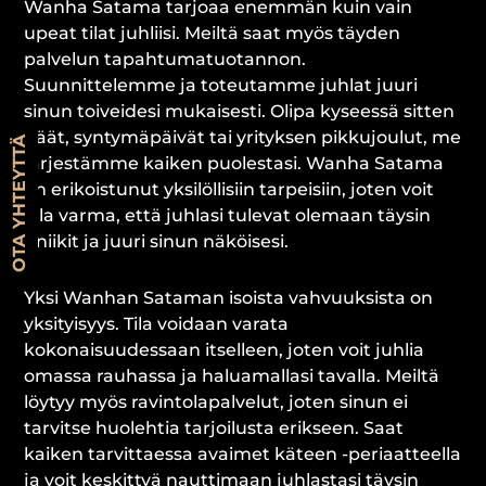
Wanha Satama tarjoaa enemmän kuin vain
upeat tilat juhliisi. Meiltä saat myös täyden
palvelun tapahtumatuotannon.
Suunnittelemme ja toteutamme juhlat juuri
sinun toiveidesi mukaisesti. Olipa kyseessä sitten
häät, syntymäpäivät tai yrityksen pikkujoulut, me
OTA YHTEYTTÄ
järjestämme kaiken puolestasi. Wanha Satama
on erikoistunut yksilöllisiin tarpeisiin, joten voit
olla varma, että juhlasi tulevat olemaan täysin
uniikit ja juuri sinun näköisesi.
Yksi Wanhan Sataman isoista vahvuuksista on
yksityisyys. Tila voidaan varata
kokonaisuudessaan itselleen, joten voit juhlia
omassa rauhassa ja haluamallasi tavalla. Meiltä
löytyy myös ravintolapalvelut, joten sinun ei
tarvitse huolehtia tarjoilusta erikseen. Saat
kaiken tarvittaessa avaimet käteen -periaatteella
ja voit keskittyä nauttimaan juhlastasi täysin