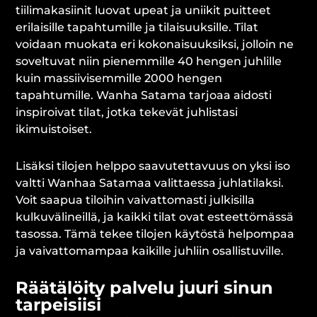
tiilimakasiinit luovat upeat ja uniikit puitteet
erilaisille tapahtumille ja tilaisuuksille. Tilat
voidaan muokata eri kokonaisuuksiksi, jolloin ne
soveltuvat niin pienemmille 40 hengen juhlille
kuin massiivisemmille 2000 hengen
tapahtumille. Wanha Satama tarjoaa aidosti
inspiroivat tilat, jotka tekevät juhlistasi
ikimuistoiset.
Lisäksi tilojen helppo saavutettavuus on yksi iso
valtti Wanhaa Satamaa valittaessa juhlatilaksi.
Voit saapua tiloihin vaivattomasti julkisilla
kulkuvälineillä, ja kaikki tilat ovat esteettömässä
tasossa. Tämä tekee tilojen käytöstä helpompaa
ja vaivattomampaa kaikille juhliin osallistuville.
Räätälöity palvelu juuri sinun
tarpeisiisi