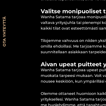
Valitse monipuoliset ti
Wanha Satama tarjoaa monipuoliset
OTA YHTEYTTÄ
valtava yritysjuhla tai pienempi ko
kaikki tilat ovat esteettömästi sa
Tilojemme vahvuus on niiden yksit
omilla ehdoillasi. Me tarjoamme ka
suunnitellaan asiakkaan tarpeide
Aivan upeat puitteet 
Wanha Satama tarjoaa upeat puittee
muokata tarpeesi mukaan. Voit vali
nousee keskiöön, kun ympärilläsi 
Olemme ottaneet huomioon kaikki 
yrityksellesi. Wanha Satama tarjo
me huolehdimme, että tapahtumas