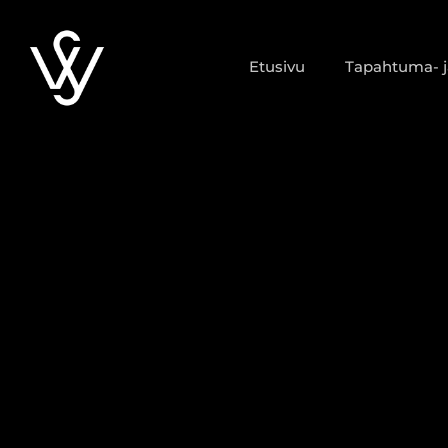
Siirry
sisältöön
Etusivu
Tapahtuma- ja