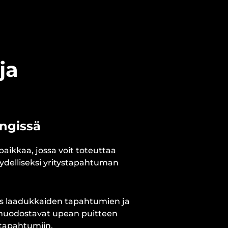
ja
ngissä
paikkaa, jossa voit toteuttaa
ydelliseksi yritystapahtuman
us laadukkaiden tapahtumien ja
ja muodostavat upean puitteen
rtapahtumiin.