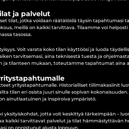
lat ja palvelut
 tilat, jotka voidaan räätälöidä täysin tapahtumasi tarp
kous, meillä on kaikki tarvittava. Tilaamme voi helposti s
massa tasossa.
yisyys. Voit varata koko tilan käyttöösi ja luoda täy
iken tarvitsemasi, aina teknisestä tuesta ja ohjelmasta 
n ja tilanteen mukaan, toteutamme tapahtumat aina av
yritystapahtumalle
t yritystapahtumalle. Historialliset tiilimakasiinit luo
ta tilan eri osista juuri sinulle sopivan kokonaisuuden
on ainutlaatuinen ja inspiroiva ympäristö.
yksityiskohdat, jotta voit keskittyä tärkeimpään – l
aa kaikki tarvittavat palvelut ja tilat hämmästyttävän
i on onnistunut alusta loppuun.