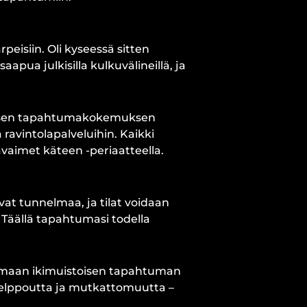
eisiin. Oli kyseessä sitten
aapua julkisilla kulkuvälineillä, ja
dellisen tapahtumakokemuksen
ravintolapalveluihin. Kaikki
aimet käteen -periaatteella.
vat tunnelmaa, ja tilat voidaan
. Täällä tapahtumasi todella
uomaan ikimuistoisen tapahtuman
 helppoutta ja mutkattomuutta –