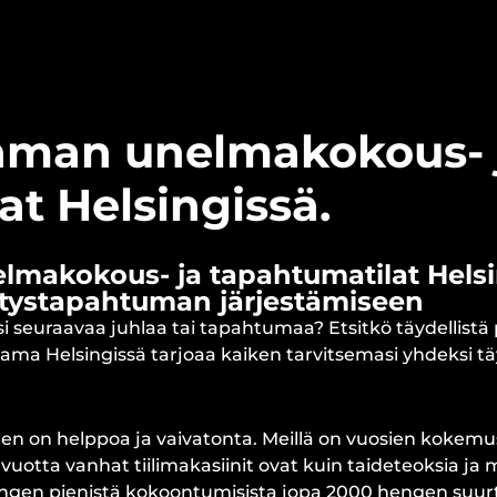
man unelmakokous- 
at Helsingissä.
makokous- ja tapahtumatilat Helsi
ritystapahtuman järjestämiseen
i seuraavaa juhlaa tai tapahtumaa? Etsitkö täydellistä 
ama Helsingissä tarjoaa kaiken tarvitsemasi yhdeksi tä
n on helppoa ja vaivatonta. Meillä on vuosien kokem
0 vuotta vanhat tiilimakasiinit ovat kuin taideteoksia 
 hengen pienistä kokoontumisista jopa 2000 hengen suu