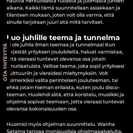
nauttia herkullisesta ruoasta ja juomasta juhlien
aikana. Kaikki tämä suunnitellaan asiakkaan ja
tilanteen mukaan, joten voit olla varma, että
sinulle tarjotaan juuri sitä mitä tarvitset.
Luo juhlille teema ja tunnelma
Ei ole juhlia ilman teemaa ja tunnelmaa! Kun
OTA YHTEYTTÄ
järjestät yrityksen joulubileitä, haluat varmistaa,
että vieraasi tuntevat olevansa osa jotain
ainutlaatuista. Valitse teema, joka sopii yrityksesi
kulttuuriin ja vieraidesi mieltymyksiin. Voit
esimerkiksi valita perinteisen jouluteeman, tai
ehkä jotain hieman erilaista, kuten joulu disco-
teeman. Huolehdi siitä, että koristelu, musiikki ja
ohjelma sopivat teemaan, jotta vieraasi tuntevat
olevansa kokonaisuuden osa.
Huomioi myös ohjelman suunnittelu. Wanha
Satama tarjoaa monipuolisia ohjelmapalveluita,