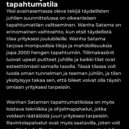
tapahtumatila
Yksi avainasemassa oleva tekijä täydellisten
juhlien suunnittelussa on oikeanlaisen
tapahtumatilan valitseminen. Wanha Satama on
erinomainen vaihtoehto, kun etsit täydellistä
tilaa yrityksesi joulubileille. Wanha Satama
tarjoaa monipuolisia tiloja ja mahdollisuuksia
jopa 2000 hengen tapahtumiin. Tiilimakasiinit
luovat upeat puitteet juhlille ja kaikki tilat ovat
esteettömästi samalla tasolla. Tässä tilassa voit
luoda oman tunnelman ja teeman juhliin, ja tilan
yksityisyys takaa sen, että bileet voivat olla täysin
omiaan yrityksesi tarpeisiin.
Wanhan Sataman tapahtumatiloissa on myös
loistava tekniikka ja ohjelmapalvelut, jotka
voidaan räätälöidä juuri yrityksesi tarpeisiin.
Ravintolapalvelut ovat myös saatavilla, joten voit