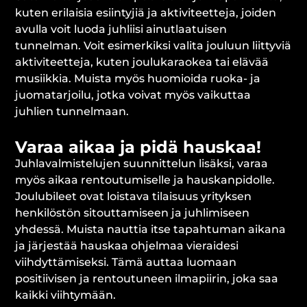
kuten erilaisia esiintyjiä ja aktiviteetteja, joiden
avulla voit luoda juhliisi ainutlaatuisen
tunnelman. Voit esimerkiksi valita jouluun liittyviä
aktiviteetteja, kuten joulukaraokea tai elävää
musiikkia. Muista myös huomioida ruoka- ja
juomatarjoilu, jotka voivat myös vaikuttaa
juhlien tunnelmaan.
Varaa aikaa ja pidä hauskaa!
Juhlavalmistelujen suunnittelun lisäksi, varaa
myös aikaa rentoutumiselle ja hauskanpidolle.
Joulubileet ovat loistava tilaisuus yrityksen
henkilöstön sitouttamiseen ja juhlimiseen
yhdessä. Muista nauttia itse tapahtuman aikana
ja järjestää hauskaa ohjelmaa vieraidesi
viihdyttämiseksi. Tämä auttaa luomaan
positiivisen ja rentoutuneen ilmapiirin, joka saa
kaikki viihtymään.