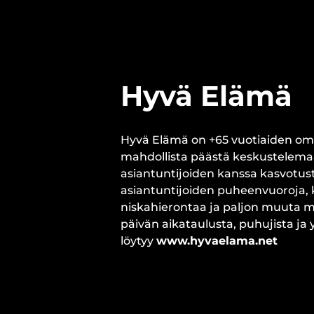
Hyvä Elämä
Hyvä Elämä on +65 vuotiaiden om
mahdollista päästä keskustelemaa
asiantuntijoiden kanssa kasvotuste
asiantuntijoiden puheenvuoroja, k
niskahierontaa ja paljon muuta mie
päivän aikataulusta, puhujista j
löytyy
www.hyvaelama.net