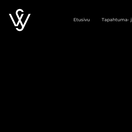
Siirry
sisältöön
Etusivu
Tapahtuma- ja