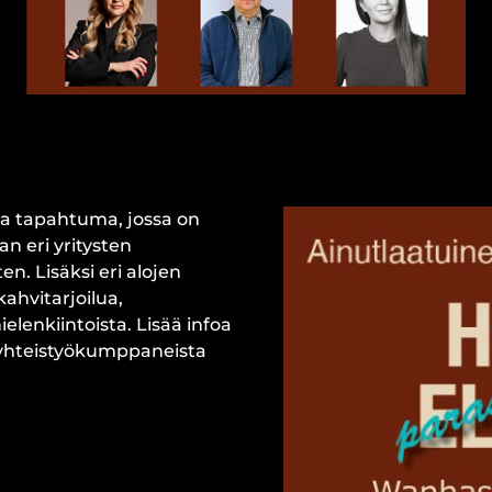
a tapahtuma, jossa on
n eri yritysten
n. Lisäksi eri alojen
ahvitarjoilua,
lenkiintoista. Lisää infoa
a yhteistyökumppaneista