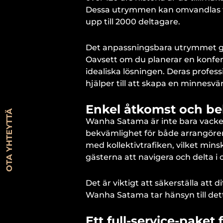
Dessa utrymmen kan omvandlas ti
upp till 2000 deltagare.
Det anpassningsbara utrymmet gör
Oavsett om du planerar en konfer
idealiska lösningen. Deras profess
hjälper till att skapa en minnesvä
Enkel åtkomst och be
OTA YHTEYTTÄ
Wanha Satama är inte bara vacker
bekvämlighet för både arrangörer 
med kollektivtrafiken, vilket minsk
gästerna att navigera och delta i
Det är viktigt att säkerställa att 
Wanha Satama tar hänsyn till dett
Ett full-service-paket