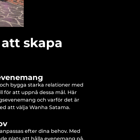
att skapa
gsevenemang
 och bygga starka relationer med
l för att uppnå dessa mål. Här
agsevenemang och varför det är
med att välja Wanha Satama.
ov
npassas efter dina behov. Med
ande plats att hålla evenemang på.