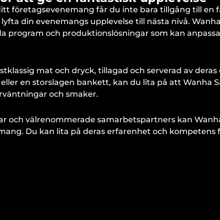
t företagsevenemang får du inte bara tillgång till en fan
t lyfta din evenemangs upplevelse till nästa nivå. Wanh
 program och produktionslösningar som kan anpassas 
tklassig mat och dryck, tillagad och serverad av dera
 eller en storslagen bankett, kan du lita på att Wanh
örväntningar och smaker.
gar och välrenommerade samarbetspartners kan Wanh
emang. Du kan lita på deras erfarenhet och kompetens f