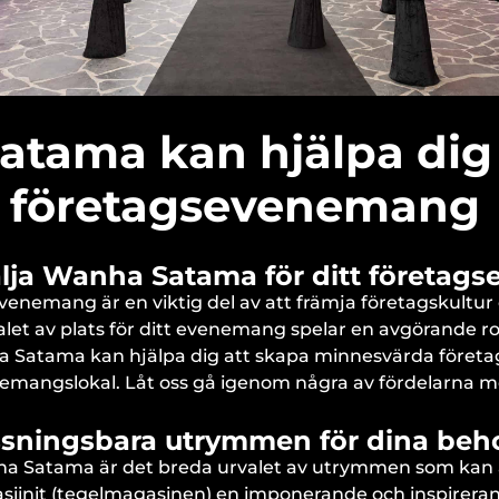
tama kan hjälpa dig 
 företagsevenemang
älja Wanha Satama för ditt företa
enemang är en viktig del av att främja företagskultur
t av plats för ditt evenemang spelar en avgörande rol
a Satama kan hjälpa dig att skapa minnesvärda föret
enemangslokal. Låt oss gå igenom några av fördelarna 
ssningsbara utrymmen för dina beh
a Satama är det breda urvalet av utrymmen som kan a
makasiinit (tegelmagasinen) en imponerande och inspirer