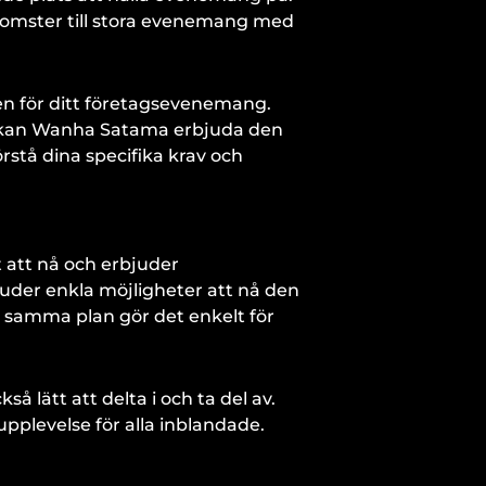
komster till stora evenemang med
en för ditt företagsevenemang.
t, kan Wanha Satama erbjuda den
rstå dina specifika krav och
 att nå och erbjuder
juder enkla möjligheter att nå den
 på samma plan gör det enkelt för
å lätt att delta i och ta del av.
pplevelse för alla inblandade.