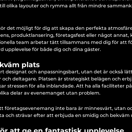
ll olika layouter och rymma allt från mindre samman
 det möjligt för dig att skapa den perfekta atmosfär
ens, produktlansering, företagsfest eller något anna
ionella team arbetar tätt tillsammans med dig för att fö
rd upplevelse för både dig och dina gäster.
kväm plats
t designat och anpassningsbart, utan det är också lätt
och deltagare. Platsen är strategiskt belägen och erb
ar stressen för alla inblandade. Att ha alla faciliteter
 olika delar av evenemanget utan problem.
ditt företagsevenemang inte bara är minnesvärt, utan ocks
a och strävar efter att erbjuda en smidig och bekväm u
 för att ge en fantastisk upplevelse