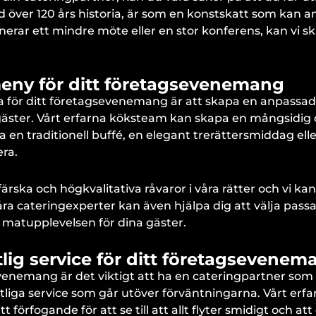
över 120 års historia, är som en konstskatt som kan 
nerar ett mindre möte eller en stor konferens, kan vi sk
eny för ditt företagsevenemang
rna för ditt företagsevenemang är att skapa en anpass
äster. Vårt erfarna köksteam kan skapa en mångsidig
ha en traditionell buffé, en elegant trerättersmiddag ell
era.
färska och högkvalitativa råvaror i våra rätter och vi kan
Våra cateringexperter kan även hjälpa dig att välja pas
matupplevelsen för dina gäster.
tlig service för ditt företagsevenem
evenemang är det viktigt att ha en cateringpartner som
litliga service som går utöver förväntningarna. Vårt erf
t förfogande för att se till att allt flyter smidigt och att