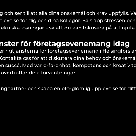
 och ser till att alla dina önskemål och krav uppfylls. V
else för dig och dina kollegor. Så släpp stressen och l
 tekniska lösningar – så att du kan fokusera på att nju
änster för företagsevenemang idag
teringtjänsterna för företagsevenemang i Helsingfors är
kta oss för att diskutera dina behov och önskemål, oc
en succé. Med vår erfarenhet, kompetens och kreativitet 
överträffar dina förväntningar.
ngpartner och skapa en oförglömlig upplevelse för di