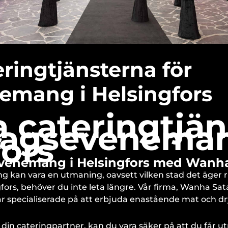
ringtjänsterna för
emang i Helsingfors
a cateringtjä
etagseveneman
fors
sevenemang i Helsingfors med Wanh
g kan vara en utmaning, oavsett vilken stad det äger r
gfors, behöver du inte leta längre. Vår firma, Wanha Sa
r specialiserade på att erbjuda enastående mat och d
n cateringpartner, kan du vara säker på att du får utm