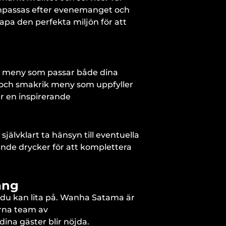
anpassas efter evenemanget och
apa den perfekta miljön för att
ad meny som passar både dina
 och smakrik meny som uppfyller
er en inspirerande
 självklart ta hänsyn till eventuella
sande drycker för att komplettera
ang
 du kan lita på. Wanha Satama är
arna team av
 dina gäster blir nöjda.