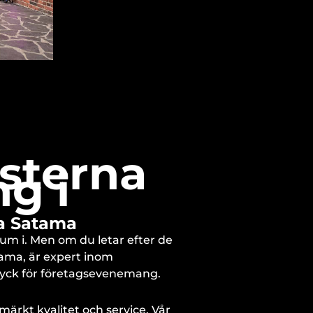
nsterna
g i
a Satama
um i. Men om du letar efter de
tama, är expert inom
ryck för företagsevenemang.
ärkt kvalitet och service. Vår