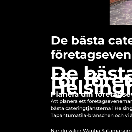
De bästa cate
företagseven
De bäst
för för
Helsing
Planera din företag
Att planera ett företagseveneman
bästa cateringtjänsterna i Helsin
Tapahtumatila-branschen och vi ä
När du väljer Wanha Satama som di