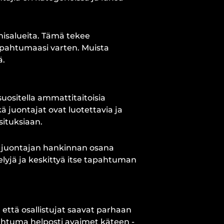
amisalueita. Tämä tekee
apahtumaasi varten. Muista
ä.
suositella ammattitaitoisia
ä juontajat ovat luotettavia ja
situksiaan.
ät juontajan hankinnan osana
elyjä ja keskittyä itse tapahtuman
 että osallistujat saavat parhaan
htuma helposti avaimet käteen -