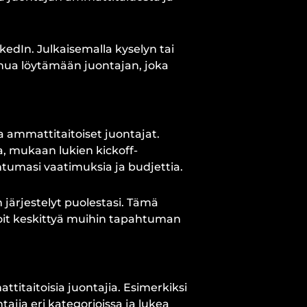
kedIn. Julkaisemalla kyselyn tai
inua löytämään juontajan, joka
 ammattitaitoiset juontajat.
ta, mukaan lukien kickoff-
htumasi vaatimuksia ja budjettia.
 järjestelyt puolestasi. Tämä
oit keskittyä muihin tapahtuman
attitaitoisia juontajia. Esimerkiksi
tajia eri kategorioissa ja lukea