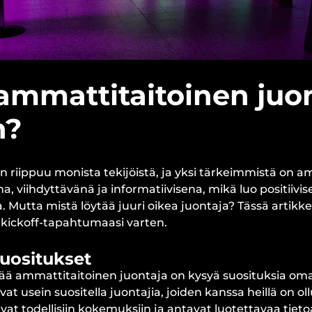
ammattitaitoinen juon
n?
riippuu monista tekijöistä, ja yksi tärkeimmistä on am
, viihdyttävänä ja informatiivisena, mikä luo positiivise
a. Mutta mistä löytää juuri oikea juontaja? Tässä artik
 kickoff-tapahtumaasi varten.
uositukset
ää ammattitaitoinen juontaja on kysyä suosituksia omas
at usein suositella juontajia, joiden kanssa heillä on o
vat todellisiin kokemuksiin ja antavat luotettavaa tiet