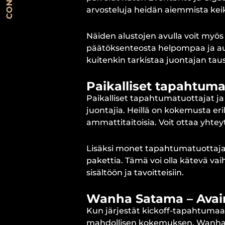
arvosteluja heidän aiemmista kei
Näiden alustojen avulla voit myös 
päätöksenteosta helpompaa ja aut
kuitenkin tarkistaa juontajan tau
Paikalliset tapahtumat
Paikalliset tapahtumatuottajat ja 
juontajia. Heillä on kokemusta eri
ammattitaitoisia. Voit ottaa yhtey
Lisäksi monet tapahtumatuottajat 
pakettia. Tämä voi olla kätevä vai
sisältöön ja tavoitteisiin.
Wanha Satama – Avaim
Kun järjestät kickoff-tapahtumaa,
mahdollisen kokemuksen. Wanha S