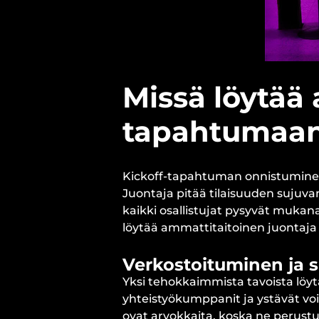
Missä löytää 
tapahtumaa
Kickoff-tapahtuman onnistuminen 
Juontaja pitää tilaisuuden sujuvana
kaikki osallistujat pysyvät mukan
löytää ammattitaitoinen juontaja
Verkostoituminen ja s
Yksi tehokkaimmista tavoista löyt
yhteistyökumppanit ja ystävät voiv
ovat arvokkaita, koska ne perustu