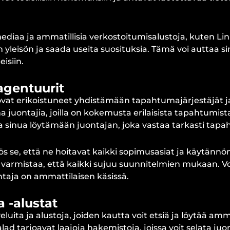
ediaa ja ammatillisia verkostoitumisalustoja, kuten Lin
yleisön ja saada useita suosituksia. Tämä voi auttaa s
isiin.
agentuurit
ovat erikoistuneet yhdistämään tapahtumajärjestäjät ja
ima juontajia, joilla on kokemusta erilaisista tapahtumis
taa sinua löytämään juontajan, joka vastaa tarkasti tapa
 se, että ne hoitavat kaikki sopimusasiat ja käytännön
varmistaa, että kaikki sujuu suunnitelmien mukaan. V
ontaja on ammattilaisen käsissä.
 -alustat
luita ja alustoja, joiden kautta voit etsiä ja löytää amm
ad tarjoavat laajoja hakemistoja, joissa voit selata juon