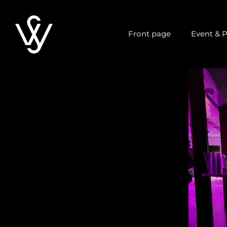
Skip
to
Front page
Event & 
content