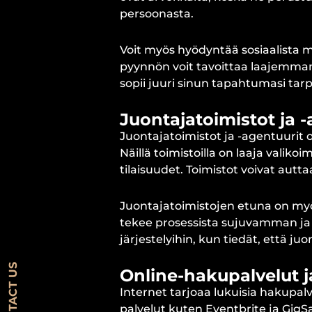
persoonasta.
Voit myös hyödyntää sosiaalista m
pyynnön voit tavoittaa laajemman 
sopii juuri sinun tapahtumasi tarpe
Juontajatoimistot ja -
Juontajatoimistot ja -agentuurit 
Näillä toimistoilla on laaja valiko
tilaisuudet. Toimistot voivat aut
Juontajatoimistojen etuna on myös
tekee prosessista sujuvamman ja 
järjestelyihin, kun tiedät, että ju
CONTACT US
Online-hakupalvelut ja
Internet tarjoaa lukuisia hakupalve
palvelut kuten Eventbrite ja GigSal