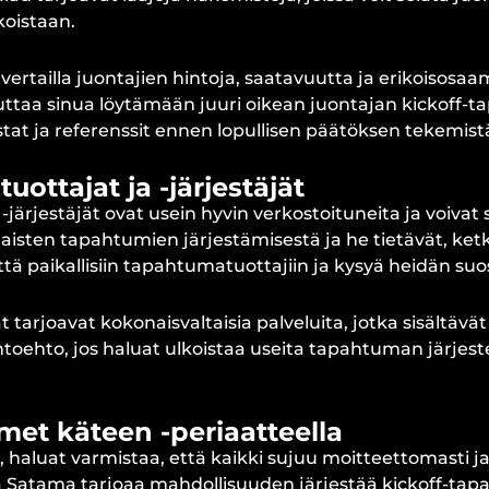
koistaan.
vertailla juontajien hintoja, saatavuutta ja erikoisosa
taa sinua löytämään juuri oikean juontajan kickoff-t
stat ja referenssit ennen lopullisen päätöksen tekemist
uottajat ja -järjestäjät
-järjestäjät ovat usein hyvin verkostoituneita ja voivat 
laisten tapahtumien järjestämisestä ja he tietävät, ketk
ttä paikallisiin tapahtumatuottajiin ja kysyä heidän suo
tarjoavat kokonaisvaltaisia palveluita, jotka sisältäv
htoehto, jos haluat ulkoistaa useita tapahtuman järjest
et käteen -periaatteella
 haluat varmistaa, että kaikki sujuu moitteettomasti ja
atama tarjoaa mahdollisuuden järjestää kickoff-tapa