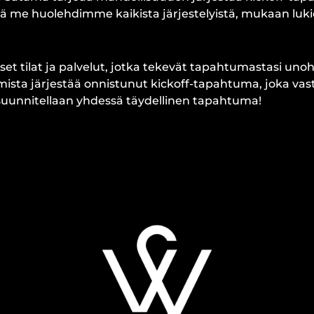
ttä me huolehdimme kaikista järjestelyistä, mukaan lu
t tilat ja palvelut, jotka tekevät tapahtumastasi unoh
ista järjestää onnistunut kickoff-tapahtuma, joka vast
n suunnitellaan yhdessä täydellinen tapahtuma!