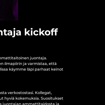
taja kickoff
mattitaitoinen juontaja.
n ilmapiirin ja varmistaa, että
kelissa käymme läpi parhaat keinot
ta verkostostasi. Kollegat,
llut hyviä kokemuksia. Suositukset
oa juontajan ammattitaidosta ja