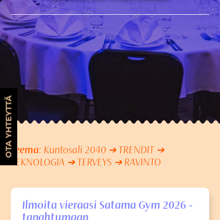
OTA YHTEYTTÄ
Teema
: Kuntosali 2040 ➔ TRENDIT ➔
TEKNOLOGIA ➔ TERVEYS ➔ RAVINTO
Ilmoita vieraasi Satama Gym 2026 -
tapahtumaan