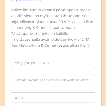
Valitse ilmoitatko vieraasi päivätapahtumaan,
vai VIP-vieraana myös iltatapahtumaan. Saat
näytteilleasettajana kutsua 10 VIP-vierasta illan
Networking & Dinner -tapahtumaan.
Päivätapahtuma, joka on kaikille
ilmoittautuneille avoin pidetään klo klo 12–17.
Illan Networking & Dinner -osuus alkaa klo 17.
Y
r
i
t
Y
y
h
s
t
e
E
y
m
s
a
h